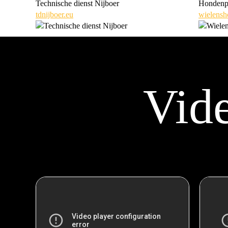
Technische dienst Nijboer
Hondenp
tdnijboer.eu
wielensh
Vid